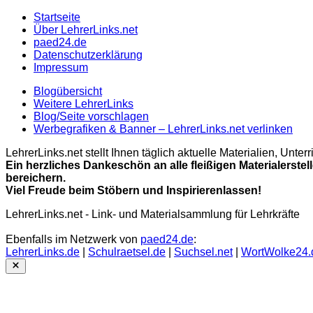
Startseite
Über LehrerLinks.net
paed24.de
Datenschutzerklärung
Impressum
Blogübersicht
Weitere LehrerLinks
Blog/Seite vorschlagen
Werbegrafiken & Banner – LehrerLinks.net verlinken
LehrerLinks.net stellt Ihnen täglich aktuelle Materialien, Unt
Ein herzliches Dankeschön an alle fleißigen Materialerstel
bereichern.
Viel Freude beim Stöbern und Inspirierenlassen!
LehrerLinks.net - Link- und Materialsammlung für Lehrkräfte
Ebenfalls im Netzwerk von
paed24.de
:
LehrerLinks.de
|
Schulraetsel.de
|
Suchsel.net
|
WortWolke24.
Close