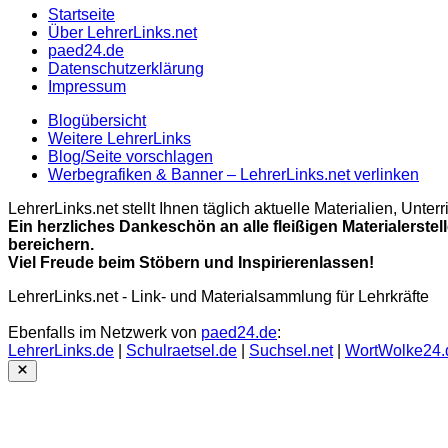
Startseite
Über LehrerLinks.net
paed24.de
Datenschutzerklärung
Impressum
Blogübersicht
Weitere LehrerLinks
Blog/Seite vorschlagen
Werbegrafiken & Banner – LehrerLinks.net verlinken
LehrerLinks.net stellt Ihnen täglich aktuelle Materialien, Unt
Ein herzliches Dankeschön an alle fleißigen Materialerstel
bereichern.
Viel Freude beim Stöbern und Inspirierenlassen!
LehrerLinks.net - Link- und Materialsammlung für Lehrkräfte
Ebenfalls im Netzwerk von
paed24.de
:
LehrerLinks.de
|
Schulraetsel.de
|
Suchsel.net
|
WortWolke24.
Close