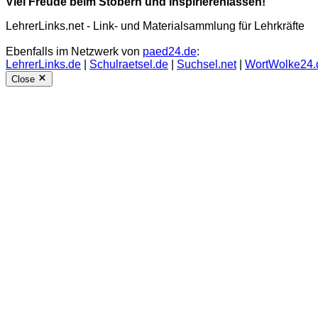
Viel Freude beim Stöbern und Inspirierenlassen!
LehrerLinks.net - Link- und Materialsammlung für Lehrkräfte
Ebenfalls im Netzwerk von
paed24.de
:
LehrerLinks.de
|
Schulraetsel.de
|
Suchsel.net
|
WortWolke24.
Close