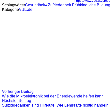
https://www.vbe.de/press
Schlagwörter
Gesundheit&Zufriedenheit Frühkindliche Bildung
Kategorie
VBE.de
Beitragsnavigation
Vorheriger
Vorheriger Beitrag
Beitrag:
Wie die Mikroelektronik bei der Energiewende helfen kann
Nächster
Nächster Beitrag
Beitrag
Suizidgedanken sind Hilferufe: Wie Lehrkräfte richtig handeln