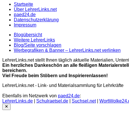
Startseite
Über LehrerLinks.net
paed24.de
Datenschutzerklärung
Impressum
Blogübersicht
Weitere LehrerLinks
Blog/Seite vorschlagen
Werbegrafiken & Banner – LehrerLinks.net verlinken
LehrerLinks.net stellt Ihnen täglich aktuelle Materialien, Unt
Ein herzliches Dankeschön an alle fleißigen Materialerstel
bereichern.
Viel Freude beim Stöbern und Inspirierenlassen!
LehrerLinks.net - Link- und Materialsammlung für Lehrkräfte
Ebenfalls im Netzwerk von
paed24.de
:
LehrerLinks.de
|
Schulraetsel.de
|
Suchsel.net
|
WortWolke24.
Close