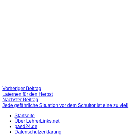
Beitragsnavigation
Vorheriger
Vorheriger Beitrag
Beitrag:
Laternen für den Herbst
Nächster
Nächster Beitrag
Beitrag
Jede gefährliche Situation vor dem Schultor ist eine zu viel!
Startseite
Über LehrerLinks.net
paed24.de
Datenschutzerklärung