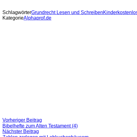
Schlagwörter
Grundrecht Lesen und Schreiben
Kinder
kostenlo
Kategorie
Alphaprof.de
Beitragsnavigation
Vorheriger
Vorheriger Beitrag
Beitrag:
Bibelhefte zum Alten Testament (4)
Nächster
Nächster Beitrag
Beitrag