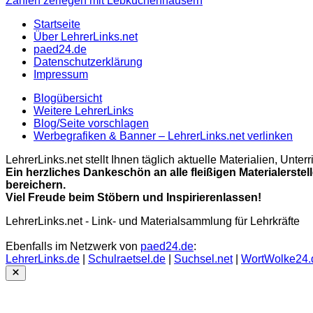
Zahlen zerlegen mit Lebkuchenhäusern
Startseite
Über LehrerLinks.net
paed24.de
Datenschutzerklärung
Impressum
Blogübersicht
Weitere LehrerLinks
Blog/Seite vorschlagen
Werbegrafiken & Banner – LehrerLinks.net verlinken
LehrerLinks.net stellt Ihnen täglich aktuelle Materialien, Unt
Ein herzliches Dankeschön an alle fleißigen Materialerstel
bereichern.
Viel Freude beim Stöbern und Inspirierenlassen!
LehrerLinks.net - Link- und Materialsammlung für Lehrkräfte
Ebenfalls im Netzwerk von
paed24.de
:
LehrerLinks.de
|
Schulraetsel.de
|
Suchsel.net
|
WortWolke24.
Close