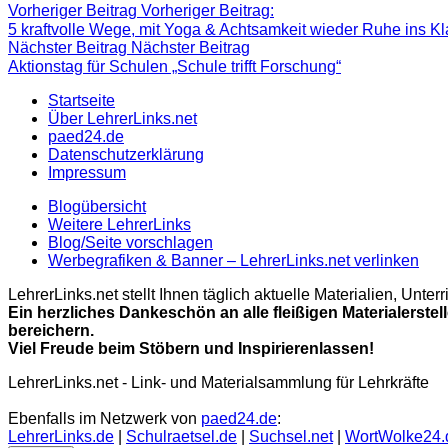
Vorheriger Beitrag
Vorheriger Beitrag:
5 kraftvolle Wege, mit Yoga & Achtsamkeit wieder Ruhe ins K
Nächster Beitrag
Nächster Beitrag
Aktionstag für Schulen „Schule trifft Forschung“
Startseite
Über LehrerLinks.net
paed24.de
Datenschutzerklärung
Impressum
Blogübersicht
Weitere LehrerLinks
Blog/Seite vorschlagen
Werbegrafiken & Banner – LehrerLinks.net verlinken
LehrerLinks.net stellt Ihnen täglich aktuelle Materialien, Unt
Ein herzliches Dankeschön an alle fleißigen Materialerstel
bereichern.
Viel Freude beim Stöbern und Inspirierenlassen!
LehrerLinks.net - Link- und Materialsammlung für Lehrkräfte
Ebenfalls im Netzwerk von
paed24.de
:
LehrerLinks.de
|
Schulraetsel.de
|
Suchsel.net
|
WortWolke24.