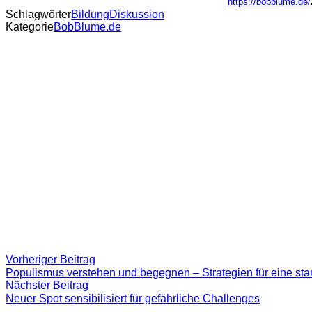
https://bobblume.de/
Schlagwörter
Bildung
Diskussion
Kategorie
BobBlume.de
Beitragsnavigation
Vorheriger
Vorheriger Beitrag
Beitrag:
Populismus verstehen und begegnen – Strategien für eine st
Nächster
Nächster Beitrag
Beitrag
Neuer Spot sensibilisiert für gefährliche Challenges