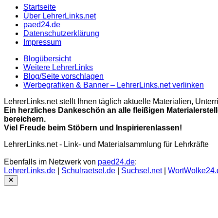
Startseite
Über LehrerLinks.net
paed24.de
Datenschutzerklärung
Impressum
Blogübersicht
Weitere LehrerLinks
Blog/Seite vorschlagen
Werbegrafiken & Banner – LehrerLinks.net verlinken
LehrerLinks.net stellt Ihnen täglich aktuelle Materialien, Unt
Ein herzliches Dankeschön an alle fleißigen Materialerstel
bereichern.
Viel Freude beim Stöbern und Inspirierenlassen!
LehrerLinks.net - Link- und Materialsammlung für Lehrkräfte
Ebenfalls im Netzwerk von
paed24.de
:
LehrerLinks.de
|
Schulraetsel.de
|
Suchsel.net
|
WortWolke24.
Close