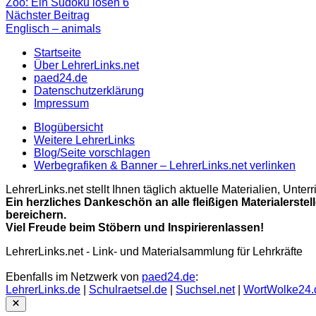
Beitrag:
Zoo: Ein Sudoku lösen 6
Nächster
Nächster Beitrag
Beitrag
Englisch – animals
Startseite
Über LehrerLinks.net
paed24.de
Datenschutzerklärung
Impressum
Blogübersicht
Weitere LehrerLinks
Blog/Seite vorschlagen
Werbegrafiken & Banner – LehrerLinks.net verlinken
LehrerLinks.net stellt Ihnen täglich aktuelle Materialien, Unt
Ein herzliches Dankeschön an alle fleißigen Materialerstel
bereichern.
Viel Freude beim Stöbern und Inspirierenlassen!
LehrerLinks.net - Link- und Materialsammlung für Lehrkräfte
Ebenfalls im Netzwerk von
paed24.de
:
LehrerLinks.de
|
Schulraetsel.de
|
Suchsel.net
|
WortWolke24.
Close