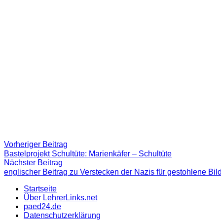
Beitragsnavigation
Vorheriger
Vorheriger Beitrag
Beitrag:
Bastelprojekt Schultüte: Marienkäfer – Schultüte
Nächster
Nächster Beitrag
Beitrag
englischer Beitrag zu Verstecken der Nazis für gestohlene Bil
Startseite
Über LehrerLinks.net
paed24.de
Datenschutzerklärung