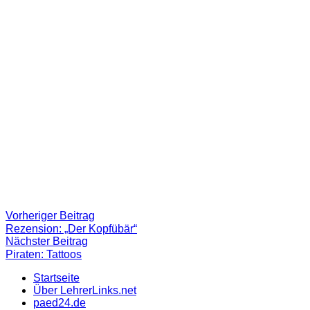
Beitragsnavigation
Vorheriger
Vorheriger Beitrag
Beitrag:
Rezension: „Der Kopfübär“
Nächster
Nächster Beitrag
Beitrag
Piraten: Tattoos
Startseite
Über LehrerLinks.net
paed24.de