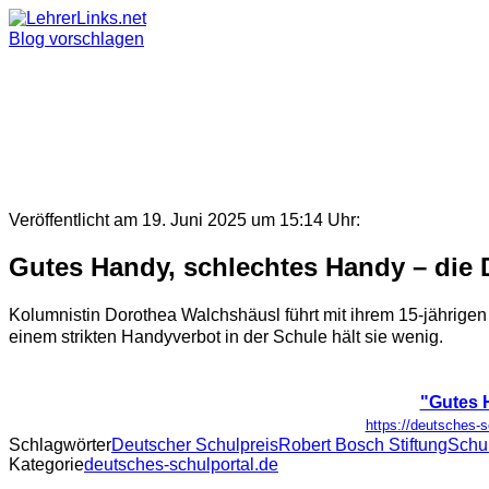
Skip
to
Blog vorschlagen
content
Veröffentlicht am 19. Juni 2025 um 15:14 Uhr:
Gutes Handy, schlechtes Handy – die 
Kolumnistin Dorothea Walchshäusl führt mit ihrem 15-jährige
einem strikten Handyverbot in der Schule hält sie wenig.
"Gutes 
https://deutsches-
Schlagwörter
Deutscher Schulpreis
Robert Bosch Stiftung
Schul
Kategorie
deutsches-schulportal.de