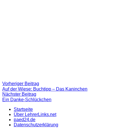
Beitragsnavigation
Vorheriger
Vorheriger Beitrag
Beitrag:
Auf der Wiese: Buchtipp – Das Kaninchen
Nächster
Nächster Beitrag
Beitrag
Ein Danke-Schlückchen
Startseite
Über LehrerLinks.net
paed24.de
Datenschutzerklärung