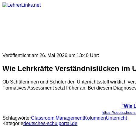
Skip
to
content
Veröffentlicht am 26. Mai 2026 um 13:40 Uhr:
Wie Lehrkräfte Verständnislücken im U
Ob Schülerinnen und Schüler den Unterrichtsstoff wirklich verst
Formatives Assessment setzt früher an: Bei diesem Diagnoseve
"Wie L
https://deutsches-s
Schlagwörter
Classroom Management
Kolumnen
Unterricht
Kategorie
deutsches-schulportal.de