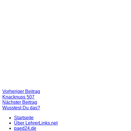
Beitragsnavigation
Vorheriger
Vorheriger Beitrag
Beitrag:
Knacknuss 507
Nächster
Nächster Beitrag
Beitrag
Wusstest Du das?
Startseite
Über LehrerLinks.net
paed24.de