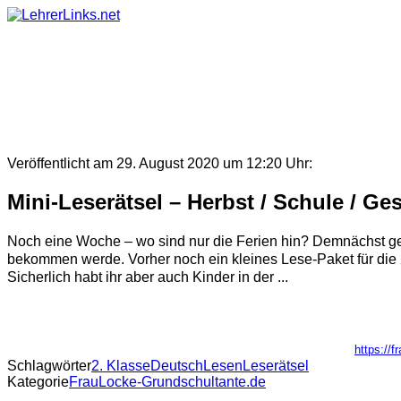
Skip
to
content
Veröffentlicht am 29. August 2020 um 12:20 Uhr:
Mini-Leserätsel – Herbst / Schule / Ge
Noch eine Woche – wo sind nur die Ferien hin? Demnächst geht
bekommen werde. Vorher noch ein kleines Lese-Paket für die 2.
Sicherlich habt ihr aber auch Kinder in der ...
https://
Schlagwörter
2. Klasse
Deutsch
Lesen
Leserätsel
Kategorie
FrauLocke-Grundschultante.de