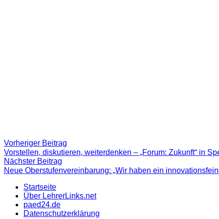
Beitragsnavigation
Vorheriger
Vorheriger Beitrag
Beitrag:
Vorstellen, diskutieren, weiterdenken – „Forum: Zukunft“ in 
Nächster
Nächster Beitrag
Beitrag
Neue Oberstufenvereinbarung: „Wir haben ein innovationsfein
Startseite
Über LehrerLinks.net
paed24.de
Datenschutzerklärung