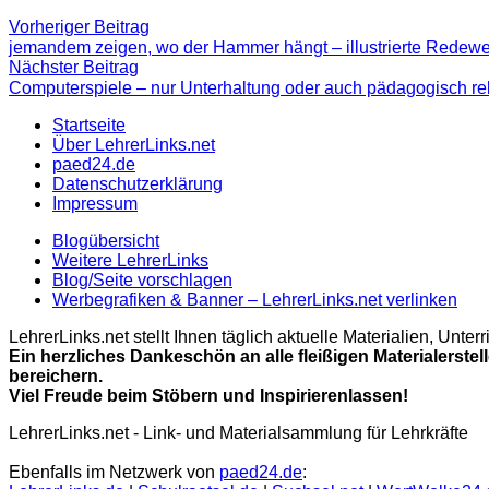
Beitragsnavigation
Vorheriger
Vorheriger Beitrag
Beitrag:
jemandem zeigen, wo der Hammer hängt – illustrierte Redew
Nächster
Nächster Beitrag
Beitrag
Computerspiele – nur Unterhaltung oder auch pädagogisch re
Startseite
Über LehrerLinks.net
paed24.de
Datenschutzerklärung
Impressum
Blogübersicht
Weitere LehrerLinks
Blog/Seite vorschlagen
Werbegrafiken & Banner – LehrerLinks.net verlinken
LehrerLinks.net stellt Ihnen täglich aktuelle Materialien, Unt
Ein herzliches Dankeschön an alle fleißigen Materialerstel
bereichern.
Viel Freude beim Stöbern und Inspirierenlassen!
LehrerLinks.net - Link- und Materialsammlung für Lehrkräfte
Ebenfalls im Netzwerk von
paed24.de
: