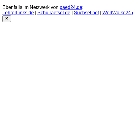
Ebenfalls im Netzwerk von
paed24.de
:
LehrerLinks.de
|
Schulraetsel.de
|
Suchsel.net
|
WortWolke24.
Close