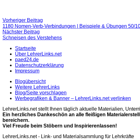
Beitragsnavigation
Vorheriger
Vorheriger Beitrag
Beitrag:
1180 Nomen-Verb-Verbindungen | Beispiele & Übungen 50/1
Nächster
Nächster Beitrag
Beitrag
Schneisen des Verstehens
Startseite
Über LehrerLinks.net
paed24.de
Datenschutzerklärung
Impressum
Blogübersicht
Weitere LehrerLinks
Blog/Seite vorschlagen
Werbegrafiken & Banner – LehrerLinks.net verlinken
LehrerLinks.net stellt Ihnen täglich aktuelle Materialien, Unt
Ein herzliches Dankeschön an alle fleißigen Materialerstel
bereichern.
Viel Freude beim Stöbern und Inspirierenlassen!
LehrerLinks.net - Link- und Materialsammlung für Lehrkräfte