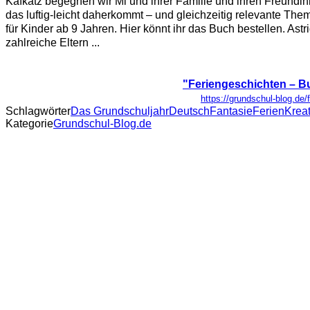
Kafkatz begegnen wir Mi und ihrer Familie und ihren Freund
das luftig-leicht daherkommt – und gleichzeitig relevante The
für Kinder ab 9 Jahren. Hier könnt ihr das Buch bestellen. As
zahlreiche Eltern ...
"Feriengeschichten – Bu
https://grundschul-blog.de/
Schlagwörter
Das Grundschuljahr
Deutsch
Fantasie
Ferien
Kreat
Kategorie
Grundschul-Blog.de