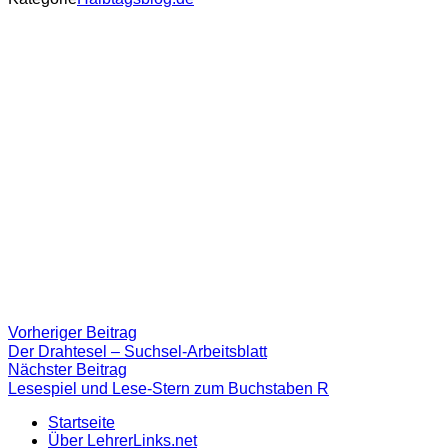
Beitragsnavigation
Vorheriger
Vorheriger Beitrag
Beitrag:
Der Drahtesel – Suchsel-Arbeitsblatt
Nächster
Nächster Beitrag
Beitrag
Lesespiel und Lese-Stern zum Buchstaben R
Startseite
Über LehrerLinks.net