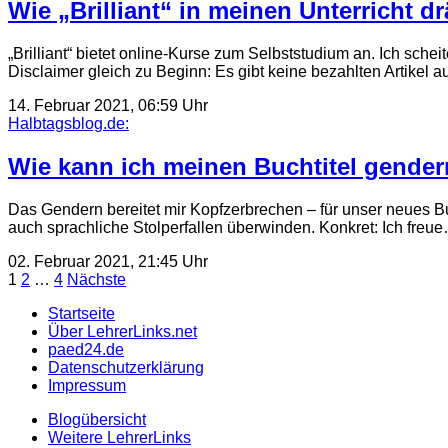
Wie „Brilliant“ in meinen Unterricht dr
„Brilliant“ bietet online-Kurse zum Selbststudium an. Ich sche
Disclaimer gleich zu Beginn: Es gibt keine bezahlten Artikel 
14. Februar 2021, 06:59 Uhr
Halbtagsblog.de:
Wie kann ich meinen Buchtitel gende
Das Gendern bereitet mir Kopfzerbrechen – für unser neues Bu
auch sprachliche Stolperfallen überwinden. Konkret: Ich freu
02. Februar 2021, 21:45 Uhr
Seitennummerierung
1
2
…
4
Nächste
der
Startseite
Über LehrerLinks.net
Beiträge
paed24.de
Datenschutzerklärung
Impressum
Blogübersicht
Weitere LehrerLinks