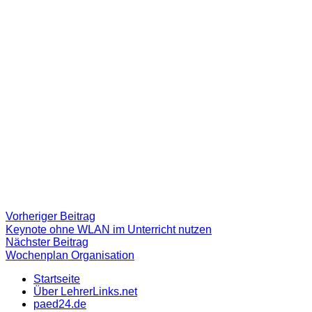
Beitragsnavigation
Vorheriger
Vorheriger Beitrag
Beitrag:
Keynote ohne WLAN im Unterricht nutzen
Nächster
Nächster Beitrag
Beitrag
Wochenplan Organisation
Startseite
Über LehrerLinks.net
paed24.de