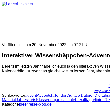
Skip
to
content
Veröffentlicht am 20. November 2022 um 07:21 Uhr:
Interaktiver Wissenshäppchen-Advent
Bereits im letzten Jahr habe ich euch ja den interaktiven Wis
Kalenderbild, ist zwar das gleiche wie im letzten Jahr, aber h
https://id
Schlagwörter
advent
Adventskalender
Digitale Dateien
Digitalis
Material
Jahreskreis
Klassenorganisation
lehreralltag
religion
Rel
Kategorie
Ideenreise-blog.de