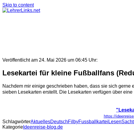
Skip to content
Veröffentlicht am 24. Mai 2026 um 06:45 Uhr:
Lesekartei für kleine Fußballfans (Red
Nachdem mir einige geschrieben haben, dass sie sich gerne 
sieben Lesekarten erstellt. Die Lesekarten verfügen über eine
"Leseka
https://ideenreis
Schlagwörter
Aktuelles
Deutsch
Filby
Fussball
kartei
Lesen
Sacht
Kategorie
Ideenreise-blog.de