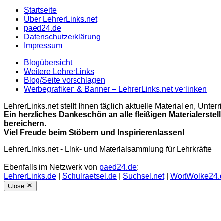
Startseite
Über LehrerLinks.net
paed24.de
Datenschutzerklärung
Impressum
Blogübersicht
Weitere LehrerLinks
Blog/Seite vorschlagen
Werbegrafiken & Banner – LehrerLinks.net verlinken
LehrerLinks.net stellt Ihnen täglich aktuelle Materialien, Unt
Ein herzliches Dankeschön an alle fleißigen Materialerstel
bereichern.
Viel Freude beim Stöbern und Inspirierenlassen!
LehrerLinks.net - Link- und Materialsammlung für Lehrkräfte
Ebenfalls im Netzwerk von
paed24.de
:
LehrerLinks.de
|
Schulraetsel.de
|
Suchsel.net
|
WortWolke24.
Close