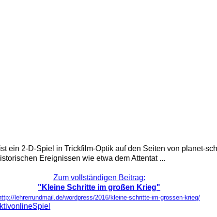
“ ist ein 2-D-Spiel in Trickfilm-Optik auf den Seiten von plane
istorischen Ereignissen wie etwa dem Attentat ...
Zum vollständigen Beitrag:
"Kleine Schritte im großen Krieg"
http://lehrerrundmail.de/wordpress/2016/kleine-schritte-im-grossen-krieg/
ktiv
online
Spiel