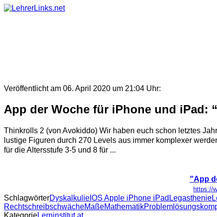
Skip
to
content
Veröffentlicht am 06. April 2020 um 21:04 Uhr:
App der Woche für iPhone und iPad: “
Thinkrolls 2 (von Avokiddo) Wir haben euch schon letztes Jahr 
lustige Figuren durch 270 Levels aus immer komplexer werdend
für die Altersstufe 3-5 und 8 für ...
"App de
https://
Schlagwörter
Dyskalkulie
IOS Apple iPhone iPad
Legasthenie
L
Rechtschreibschwäche
Maße
Mathematik
Problemlösungskom
Kategorie
Lerninstitut.at