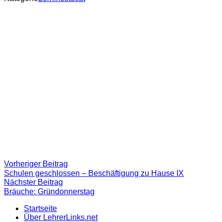
Beitragsnavigation
Vorheriger
Vorheriger Beitrag
Beitrag:
Schulen geschlossen – Beschäftigung zu Hause IX
Nächster
Nächster Beitrag
Beitrag
Bräuche: Gründonnerstag
Startseite
Über LehrerLinks.net