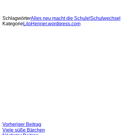
Schlagwörter
Alles neu macht die Schule!
Schulwechsel
Kategorie
LiloHenner.wordpress.com
Beitragsnavigation
Vorheriger
Vorheriger Beitrag
Beitrag:
Viele süße Bärchen