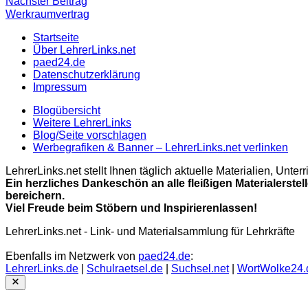
Nächster
Nächster Beitrag
Beitrag
Werkraumvertrag
Startseite
Über LehrerLinks.net
paed24.de
Datenschutzerklärung
Impressum
Blogübersicht
Weitere LehrerLinks
Blog/Seite vorschlagen
Werbegrafiken & Banner – LehrerLinks.net verlinken
LehrerLinks.net stellt Ihnen täglich aktuelle Materialien, Unt
Ein herzliches Dankeschön an alle fleißigen Materialerstel
bereichern.
Viel Freude beim Stöbern und Inspirierenlassen!
LehrerLinks.net - Link- und Materialsammlung für Lehrkräfte
Ebenfalls im Netzwerk von
paed24.de
:
LehrerLinks.de
|
Schulraetsel.de
|
Suchsel.net
|
WortWolke24.
Close