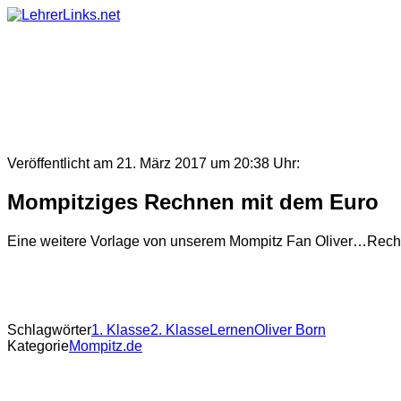
Skip
to
content
Veröffentlicht am 21. März 2017 um 20:38 Uhr:
Mompitziges Rechnen mit dem Euro
Eine weitere Vorlage von unserem Mompitz Fan Oliver…Rech
Schlagwörter
1. Klasse
2. Klasse
Lernen
Oliver Born
Kategorie
Mompitz.de