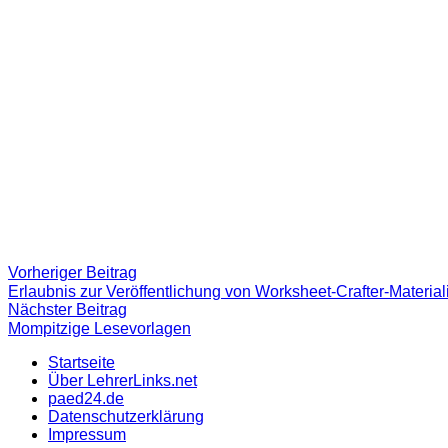
Beitragsnavigation
Vorheriger
Vorheriger Beitrag
Beitrag:
Erlaubnis zur Veröffentlichung von Worksheet-Crafter-Material
Nächster
Nächster Beitrag
Beitrag
Mompitzige Lesevorlagen
Startseite
Über LehrerLinks.net
paed24.de
Datenschutzerklärung
Impressum