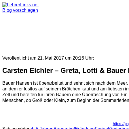
Skip
to
Blog vorschlagen
content
Veröffentlicht am 21. Mai 2017 um 20:16 Uhr:
Carsten Eichler – Greta, Lotti & Baue
Bauer Hansen ist überarbeitet und sehnt sich nach dem Meer. 
an dem er lustlos auf seinem Brötchen kaut und am liebsten im
Zelt und bereiten für ihren Bauern eine Überraschung vor. Ein
Menschen, ob Groß oder Klein, zum Beginn der Sommerferien
https://p
Schlagwörter
ab 5 Jahren
Bauernhof
Erfindung
Ferien
Kinderbu