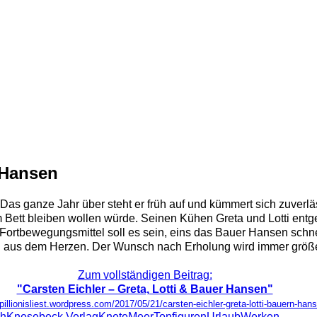
r Hansen
Das ganze Jahr über steht er früh auf und kümmert sich zuverl
 Bett bleiben wollen würde. Seinen Kühen Greta und Lotti entge
 Fortbewegungsmittel soll es sein, eins das Bauer Hansen schne
 aus dem Herzen. Der Wunsch nach Erholung wird immer größer
Zum vollständigen Beitrag:
"Carsten Eichler – Greta, Lotti & Bauer Hansen"
apillionisliest.wordpress.com/2017/05/21/carsten-eichler-greta-lotti-bauern-han
ch
Knesebeck Verlag
Knete
Meer
Tonfiguren
Urlaub
Werken