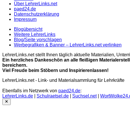
Über LehrerLinks.net
paed24.de
Datenschutzerklärung
Impressum
Blogübersicht
Weitere LehrerLinks
Blog/Seite vorschlagen
Werbegrafiken & Banner – LehrerLinks.net verlinken
LehrerLinks.net stellt Ihnen täglich aktuelle Materialien, Unt
Ein herzliches Dankeschön an alle fleißigen Materialerstel
bereichern.
Viel Freude beim Stöbern und Inspirierenlassen!
LehrerLinks.net - Link- und Materialsammlung für Lehrkräfte
Ebenfalls im Netzwerk von
paed24.de
:
LehrerLinks.de
|
Schulraetsel.de
|
Suchsel.net
|
WortWolke24.
Close