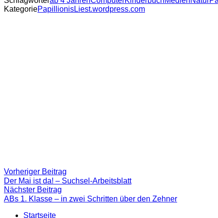
Schlagwörter
ab 4 Jahren
Computer
Kinderbuch
Medien
Natur
Pa
Kategorie
PapillionisLiest.wordpress.com
Beitragsnavigation
Vorheriger
Vorheriger Beitrag
Beitrag:
Der Mai ist da! – Suchsel-Arbeitsblatt
Nächster
Nächster Beitrag
Beitrag
ABs 1. Klasse – in zwei Schritten über den Zehner
Startseite