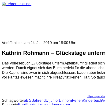
Skip
to
content
Veröffentlicht am 24. Juli 2019 um 18:00 Uhr:
Kathrin Rohmann – Glückstage unter
Das Vorlesebuch „Glückstage unterm Apfelbaum“ gliedert sich 
werden. Damit eignet sich das Buch perfekt für die abendlic
Die Kapitel sind zwar in sich abgeschlossen, bauen aber trotzd
vor Fantasiewesen macht ihre Kreativität keinen Halt. So tauch
https://papil
Schlagwörter
ab 5 Jahren
dtv junior
Einhorn
Ferien
Kinderbuch
V
Kategorie
PapillionisLiest.wordpress.com