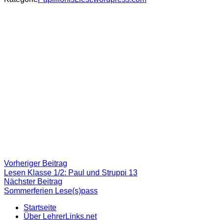
Beitragsnavigation
Vorheriger
Vorheriger Beitrag
Beitrag:
Lesen Klasse 1/2: Paul und Struppi 13
Nächster
Nächster Beitrag
Beitrag
Sommerferien Lese(s)pass
Startseite
Über LehrerLinks.net