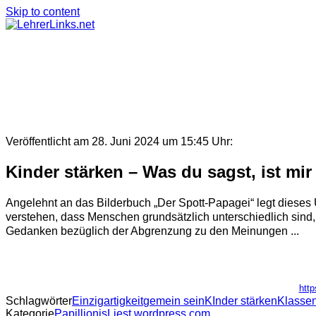
Skip to content
Veröffentlicht am 28. Juni 2024 um 15:45 Uhr:
Kinder stärken – Was du sagst, ist mir
Angelehnt an das Bilderbuch „Der Spott-Papagei“ legt dieses 
verstehen, dass Menschen grundsätzlich unterschiedlich sind,
Gedanken bezüglich der Abgrenzung zu den Meinungen ...
http
Schlagwörter
Einzigartigkeit
gemein sein
KInder stärken
Klasse
Kategorie
PapillionisLiest.wordpress.com