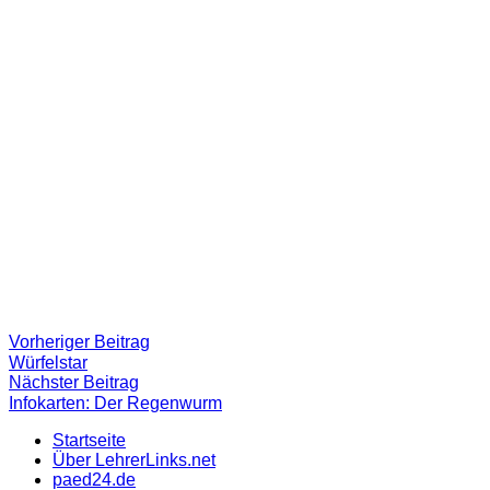
Beitragsnavigation
Vorheriger
Vorheriger Beitrag
Beitrag:
Würfelstar
Nächster
Nächster Beitrag
Beitrag
Infokarten: Der Regenwurm
Startseite
Über LehrerLinks.net
paed24.de