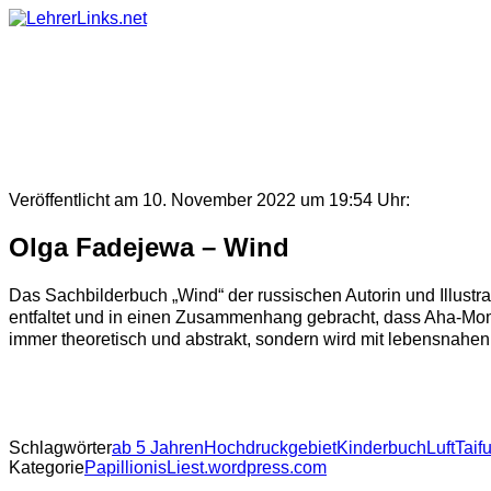
Skip
to
content
Veröffentlicht am 10. November 2022 um 19:54 Uhr:
Olga Fadejewa – Wind
Das Sachbilderbuch „Wind“ der russischen Autorin und Illus
entfaltet und in einen Zusammenhang gebracht, dass Aha-Momen
immer theoretisch und abstrakt, sondern wird mit lebensnahen 
Schlagwörter
ab 5 Jahren
Hochdruckgebiet
Kinderbuch
Luft
Taif
Kategorie
PapillionisLiest.wordpress.com