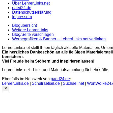
Über LehrerLinks.net
paed24.de
Datenschutzerklärung
Impressum
Blogübersicht
Weitere LehrerLinks
Blog/Seite vorschlagen
Werbegrafiken & Banner – LehrerLinks.net verlinken
LehrerLinks.net stellt Ihnen täglich aktuelle Materialien, Unt
Ein herzliches Dankeschön an alle fleißigen Materialerstel
bereichern.
Viel Freude beim Stöbern und Inspirierenlassen!
LehrerLinks.net - Link- und Materialsammlung für Lehrkräfte
Ebenfalls im Netzwerk von
paed24.de
:
LehrerLinks.de
|
Schulraetsel.de
|
Suchsel.net
|
WortWolke24.
Close