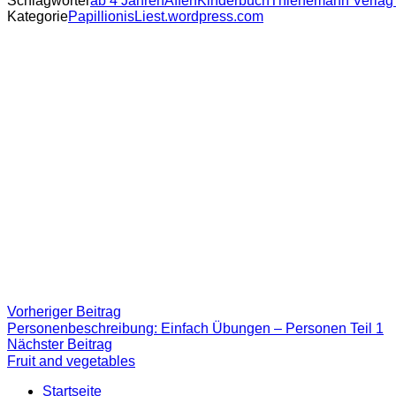
Schlagwörter
ab 4 Jahren
Affen
Kinderbuch
Thienemann Verlag
Kategorie
PapillionisLiest.wordpress.com
Beitragsnavigation
Vorheriger
Vorheriger Beitrag
Beitrag:
Personenbeschreibung: Einfach Übungen – Personen Teil 1
Nächster
Nächster Beitrag
Beitrag
Fruit and vegetables
Startseite