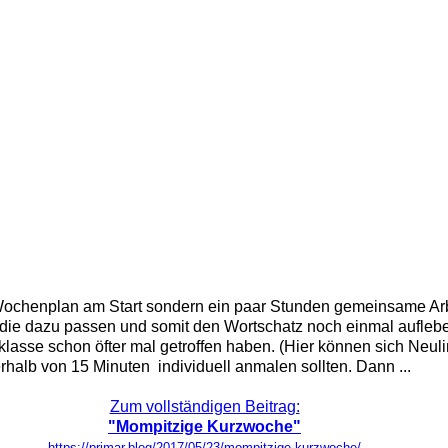
 Wochenplan am Start sondern ein paar Stunden gemeinsame Ar
ie dazu passen und somit den Wortschatz noch einmal auflebe
klasse schon öfter mal getroffen haben. (Hier können sich Neul
halb von 15 Minuten individuell anmalen sollten. Dann ...
Zum vollständigen Beitrag:
"Mompitzige Kurzwoche"
https://primar.blog/2017/05/23/mompitzige-kurzwoche/