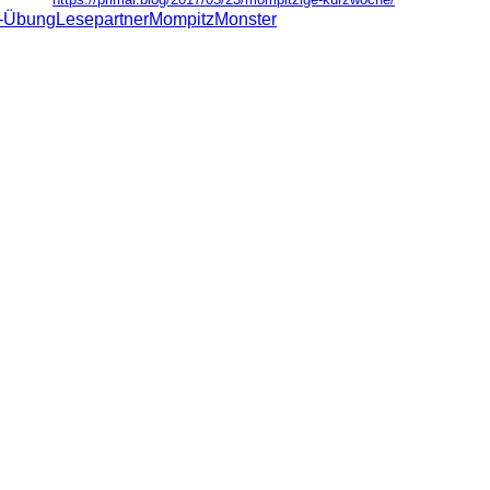
-Übung
Lesepartner
Mompitz
Monster