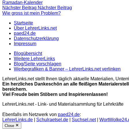
Ramadan-Kalender
Nächster Beitrag
Nächster Beitrag
Wie gross ist mein Problem?
Startseite
Über LehrerLinks.net
paed24.de
Datenschutzerklärung
Impressum
Blogübersicht
Weitere LehrerLinks
Blog/Seite vorschlagen
Werbegrafiken & Banner – LehrerLinks.net verlinken
LehrerLinks.net stellt Ihnen täglich aktuelle Materialien, Unt
Ein herzliches Dankeschön an alle fleißigen Materialerstel
bereichern.
Viel Freude beim Stöbern und Inspirierenlassen!
LehrerLinks.net - Link- und Materialsammlung für Lehrkräfte
Ebenfalls im Netzwerk von
paed24.de
:
LehrerLinks.de
|
Schulraetsel.de
|
Suchsel.net
|
WortWolke24.
Close