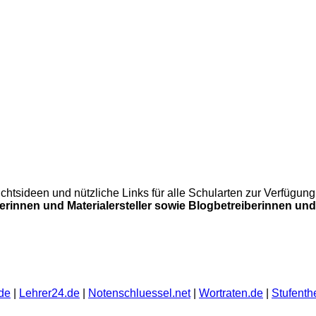
errichtsideen und nützliche Links für alle Schularten zur Verfü
lerinnen und Materialersteller sowie Blogbetreiberinnen und 
de
|
Lehrer24.de
|
Notenschluessel.net
|
Wortraten.de
|
Stufenth