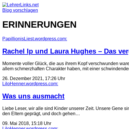
Skip
to
Blog vorschlagen
content
ERINNERUNGEN
PapillionisLiest.wordpress.com:
Rachel Ip und Laura Hughes – Das ver
Momente voller Glück, die aus ihrem Kopf verschwunden ware
allem schmerzhaften Charakter haben, mit einer schwindend
26. Dezember 2021, 17:26 Uhr
LiloHenner.wordpress.com:
Was uns ausmacht
Liebe Leser, wir alle sind Kinder unserer Zeit. Unsere Gene 
den Eltern geprägt, und doch gehen…
09. Mai 2018, 15:18 Uhr
LiloHenner.wordpress.com: