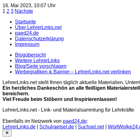
16. Mai 2023, 10:07 Uhr
Seitennummerierung
1
2
3
Nächste
der
Startseite
Über LehrerLinks.net
Beiträge
paed24.de
Datenschutzerklärung
Impressum
Blogübersicht
Weitere LehrerLinks
Blog/Seite vorschlagen
Werbegrafiken & Banner – LehrerLinks.net verlinken
LehrerLinks.net stellt Ihnen täglich aktuelle Materialien, Unt
Ein herzliches Dankeschön an alle fleißigen Materialerstel
bereichern.
Viel Freude beim Stöbern und Inspirierenlassen!
LehrerLinks.net - Link- und Materialsammlung für Lehrkräfte
Ebenfalls im Netzwerk von
paed24.de
:
LehrerLinks.de
|
Schulraetsel.de
|
Suchsel.net
|
WortWolke24.
Close