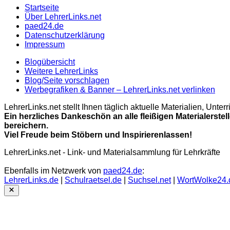
Startseite
Über LehrerLinks.net
paed24.de
Datenschutzerklärung
Impressum
Blogübersicht
Weitere LehrerLinks
Blog/Seite vorschlagen
Werbegrafiken & Banner – LehrerLinks.net verlinken
LehrerLinks.net stellt Ihnen täglich aktuelle Materialien, Unt
Ein herzliches Dankeschön an alle fleißigen Materialerstel
bereichern.
Viel Freude beim Stöbern und Inspirierenlassen!
LehrerLinks.net - Link- und Materialsammlung für Lehrkräfte
Ebenfalls im Netzwerk von
paed24.de
:
LehrerLinks.de
|
Schulraetsel.de
|
Suchsel.net
|
WortWolke24.
Close