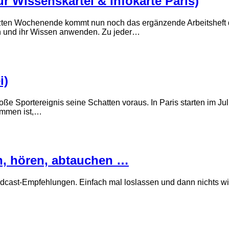
r Wissenskartei & Infokarte Paris)
zten Wochenende kommt nun noch das ergänzende Arbeitsheft da
n und ihr Wissen anwenden. Zu jeder…
i)
roße Sportereignis seine Schatten voraus. In Paris starten im 
ommen ist,…
n, hören, abtauchen …
d Podcast-Empfehlungen. Einfach mal loslassen und dann nichts 