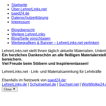
Startseite
Über LehrerLinks.net
paed24.de
Datenschutzerklärung
Impressum
Blogübersicht
Weitere LehrerLinks
Blog/Seite vorschlagen
Werbegrafiken & Banner – LehrerLinks.net verlinken
LehrerLinks.net stellt Ihnen täglich aktuelle Materialien, Unt
Ein herzliches Dankeschön an alle fleißigen Materialerstel
bereichern.
Viel Freude beim Stöbern und Inspirierenlassen!
LehrerLinks.net - Link- und Materialsammlung für Lehrkräfte
Ebenfalls im Netzwerk von
paed24.de
:
LehrerLinks.de
|
Schulraetsel.de
|
Suchsel.net
|
WortWolke24.
Close