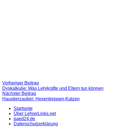
Beitragsnavigation
Vorheriger
Vorheriger Beitrag
Beitrag:
Dyskalkulie: Was Lehrkräfte und Eltern tun können
Nächster
Nächster Beitrag
Beitrag
Haustierzauber: Hexentreppen-Katzen
Startseite
Über LehrerLinks.net
paed24.de
Datenschutzerklärung