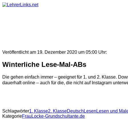
Skip
to
content
Veröffentlicht am 19. Dezember 2020 um 05:00 Uhr:
Winterliche Lese-Mal-ABs
Die gehen einfach immer – geeignet für 1. und 2. Klasse. Down
dauerhaft online – auch für die, die nicht auf Instagram unterwe
Schlagwörter
1. Klasse
2. Klasse
Deutsch
Lesen
Lesen und Mal
Kategorie
FrauLocke-Grundschultante.de