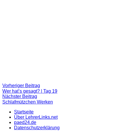
Beitragsnavigation
Vorheriger
Vorheriger Beitrag
Beitrag:
Wer hat’s gesagt? | Tag 19
Nächster
Nächster Beitrag
Beitrag
Schlafmützchen Werken
Startseite
Über LehrerLinks.net
paed24.de
Datenschutzerklärung