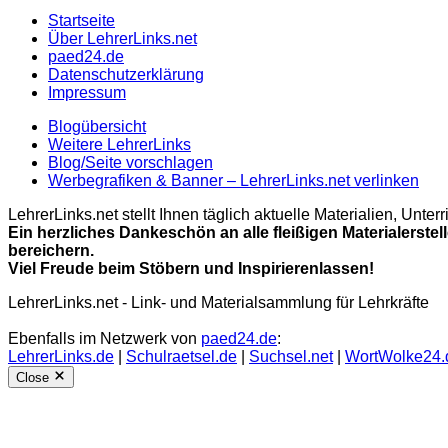
Startseite
Über LehrerLinks.net
paed24.de
Datenschutzerklärung
Impressum
Blogübersicht
Weitere LehrerLinks
Blog/Seite vorschlagen
Werbegrafiken & Banner – LehrerLinks.net verlinken
LehrerLinks.net stellt Ihnen täglich aktuelle Materialien, Unt
Ein herzliches Dankeschön an alle fleißigen Materialerstel
bereichern.
Viel Freude beim Stöbern und Inspirierenlassen!
LehrerLinks.net - Link- und Materialsammlung für Lehrkräfte
Ebenfalls im Netzwerk von
paed24.de
:
LehrerLinks.de
|
Schulraetsel.de
|
Suchsel.net
|
WortWolke24.
Close