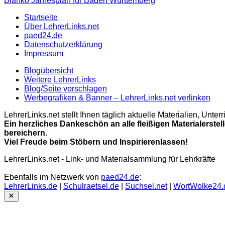
Blanko Jahresplan für Baden Württemberg
Startseite
Über LehrerLinks.net
paed24.de
Datenschutzerklärung
Impressum
Blogübersicht
Weitere LehrerLinks
Blog/Seite vorschlagen
Werbegrafiken & Banner – LehrerLinks.net verlinken
LehrerLinks.net stellt Ihnen täglich aktuelle Materialien, Unt
Ein herzliches Dankeschön an alle fleißigen Materialerstel
bereichern.
Viel Freude beim Stöbern und Inspirierenlassen!
LehrerLinks.net - Link- und Materialsammlung für Lehrkräfte
Ebenfalls im Netzwerk von
paed24.de
:
LehrerLinks.de
|
Schulraetsel.de
|
Suchsel.net
|
WortWolke24.
Close