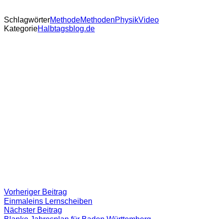
Schlagwörter
Methode
Methoden
Physik
Video
Kategorie
Halbtagsblog.de
Beitragsnavigation
Vorheriger
Vorheriger Beitrag
Beitrag:
Einmaleins Lernscheiben
Nächster
Nächster Beitrag
Beitrag