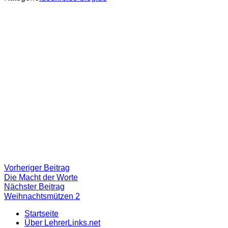
Beitragsnavigation
Vorheriger
Vorheriger Beitrag
Beitrag:
Die Macht der Worte
Nächster
Nächster Beitrag
Beitrag
Weihnachtsmützen 2
Startseite
Über LehrerLinks.net