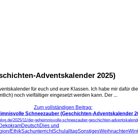
schichten-Adventskalender 2025)
ntskalender für euch und eure Klassen. Ich habe mir dafür dies
ch) noch vielfältiger eingesetzt werden kann. Der ...
Zum vollständigen Beitrag:
imnisvolle Schneezauber (Geschichten-Adventskalender 2
-blog.de/2025/11/der-geheimnisvolle-schneezauber-geschichten-adventskalend
Dekokram
Deutsch
Dies und
gion/Ethik
Sachunterricht
Schulalltag
Sonstiges
Weihnachten
Wint