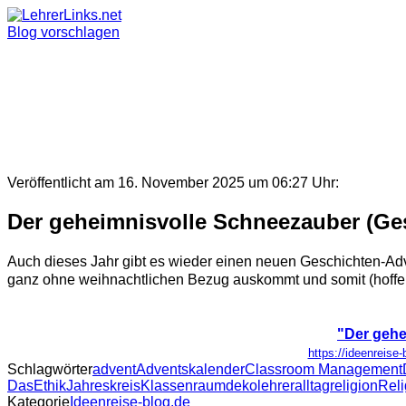
Skip
to
Blog vorschlagen
content
Veröffentlicht am 16. November 2025 um 06:27 Uhr:
Der geheimnisvolle Schneezauber (Ge
Auch dieses Jahr gibt es wieder einen neuen Geschichten-Adve
ganz ohne weihnachtlichen Bezug auskommt und somit (hoffentli
"Der gehe
https://ideenreise
Schlagwörter
advent
Adventskalender
Classroom Management
Das
Ethik
Jahreskreis
Klassenraumdeko
lehreralltag
religion
Reli
Kategorie
Ideenreise-blog.de