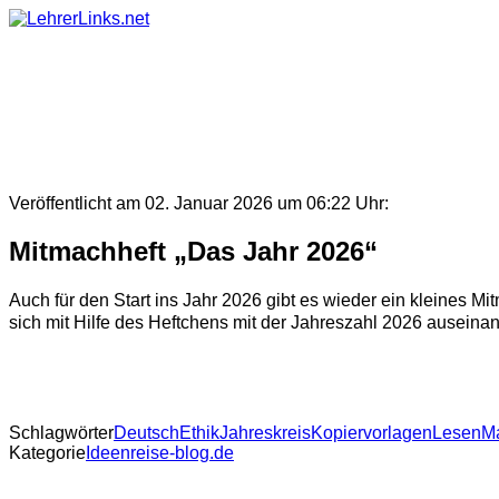
Skip
to
content
Veröffentlicht am 02. Januar 2026 um 06:22 Uhr:
Mitmachheft „Das Jahr 2026“
Auch für den Start ins Jahr 2026 gibt es wieder ein kleines M
sich mit Hilfe des Heftchens mit der Jahreszahl 2026 auseinand
Schlagwörter
Deutsch
Ethik
Jahreskreis
Kopiervorlagen
Lesen
M
Kategorie
Ideenreise-blog.de