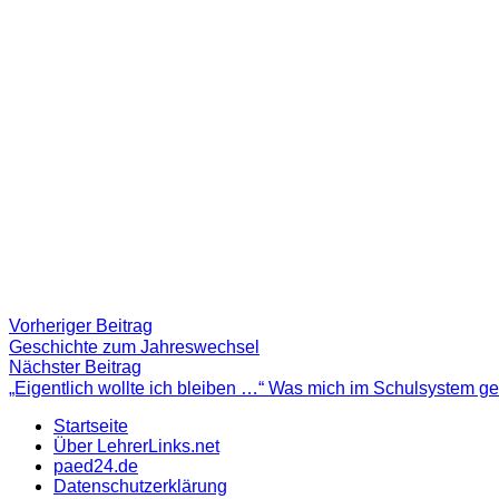
Beitragsnavigation
Vorheriger
Vorheriger Beitrag
Beitrag:
Geschichte zum Jahreswechsel
Nächster
Nächster Beitrag
Beitrag
„Eigentlich wollte ich bleiben …“ Was mich im Schulsystem ge
Startseite
Über LehrerLinks.net
paed24.de
Datenschutzerklärung