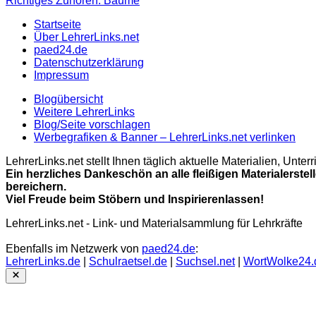
Richtiges Zuhören: Bäume
Startseite
Über LehrerLinks.net
paed24.de
Datenschutzerklärung
Impressum
Blogübersicht
Weitere LehrerLinks
Blog/Seite vorschlagen
Werbegrafiken & Banner – LehrerLinks.net verlinken
LehrerLinks.net stellt Ihnen täglich aktuelle Materialien, Unt
Ein herzliches Dankeschön an alle fleißigen Materialerstel
bereichern.
Viel Freude beim Stöbern und Inspirierenlassen!
LehrerLinks.net - Link- und Materialsammlung für Lehrkräfte
Ebenfalls im Netzwerk von
paed24.de
:
LehrerLinks.de
|
Schulraetsel.de
|
Suchsel.net
|
WortWolke24.
Close