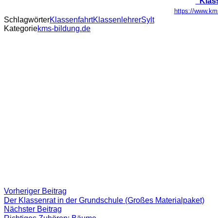
"Klas
https://www.km
Schlagwörter
Klassenfahrt
Klassenlehrer
Sylt
Kategorie
kms-bildung.de
Beitragsnavigation
Vorheriger
Vorheriger Beitrag
Beitrag:
Der Klassenrat in der Grundschule (Großes Materialpaket)
Nächster
Nächster Beitrag
Beitrag