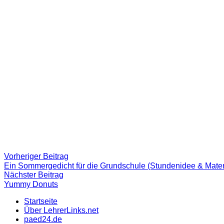
Beitragsnavigation
Vorheriger
Vorheriger Beitrag
Beitrag:
Ein Sommergedicht für die Grundschule (Stundenidee & Mater
Nächster
Nächster Beitrag
Beitrag
Yummy Donuts
Startseite
Über LehrerLinks.net
paed24.de