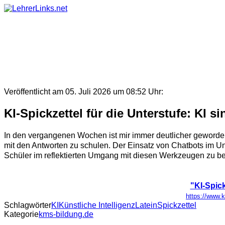
Skip
to
content
Veröffentlicht am 05. Juli 2026 um 08:52 Uhr:
KI-Spickzettel für die Unterstufe: KI s
In den vergangenen Wochen ist mir immer deutlicher geworden
mit den Antworten zu schulen. Der Einsatz von Chatbots im Unt
Schüler im reflektierten Umgang mit diesen Werkzeugen zu be
"KI-Spick
https://www.k
Schlagwörter
KI
Künstliche Intelligenz
Latein
Spickzettel
Kategorie
kms-bildung.de