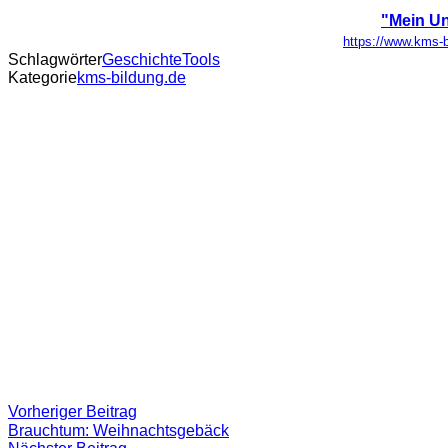
"Mein Un
https://www.kms-b
Schlagwörter
Geschichte
Tools
Kategorie
kms-bildung.de
Beitragsnavigation
Vorheriger
Vorheriger Beitrag
Beitrag:
Brauchtum: Weihnachtsgebäck
Nächster