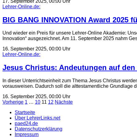
17. September 2025, 00:00 Uhr
Lehrer-Online.de:
BIG BANG INNOVATION Award 2025 für
Und wieder ein Preis für unsere Lehrer-Online Akademie: Un
Innovation“ ausgezeichnet. Am 11. September 2025 nahm Ges
16. September 2025, 00:00 Uhr
Lehrer-Online.de:
Jesus Christus: Andeutungen auf den
In dieser Unterrichtseinheit zum Thema Jesus Christus werden
vorausweisen. Dadurch soll die alttestamentliche Grundlage 
16. September 2025, 00:00 Uhr
Seitennummerierung
Vorherige
1
…
10
11
12
Nächste
der
Startseite
Über LehrerLinks.net
Beiträge
paed24.de
Datenschutzerklärung
Impressum