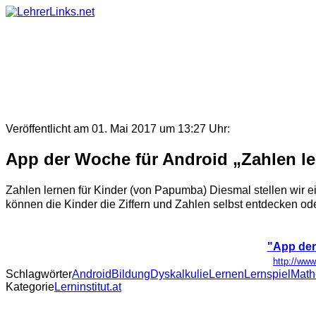
Skip
to
content
Veröffentlicht am 01. Mai 2017 um 13:27 Uhr:
App der Woche für Android „Zahlen le
Zahlen lernen für Kinder (von Papumba) Diesmal stellen wir ei
können die Kinder die Ziffern und Zahlen selbst entdecken o
"App der
http://www
Schlagwörter
Android
Bildung
Dyskalkulie
Lernen
Lernspiel
Math
Kategorie
Lerninstitut.at