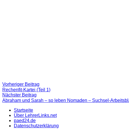
Beitragsnavigation
Vorheriger
Vorheriger Beitrag
Beitrag:
Rechenfit-Kartei (Teil 1)
Nächster
Nächster Beitrag
Beitrag
Abraham und Sarah – so leben Nomaden – Suchsel-Arbeitsbla
Startseite
Über LehrerLinks.net
paed24.de
Datenschutzerklärung