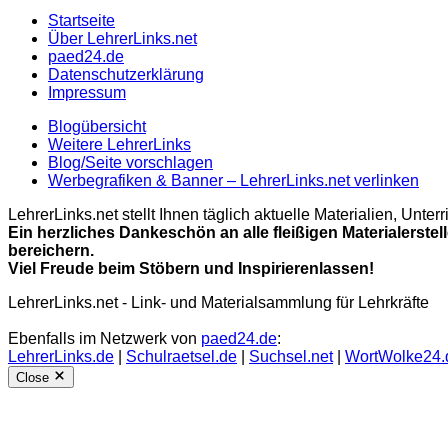
Startseite
Über LehrerLinks.net
paed24.de
Datenschutzerklärung
Impressum
Blogübersicht
Weitere LehrerLinks
Blog/Seite vorschlagen
Werbegrafiken & Banner – LehrerLinks.net verlinken
LehrerLinks.net stellt Ihnen täglich aktuelle Materialien, Unt
Ein herzliches Dankeschön an alle fleißigen Materialerstel
bereichern.
Viel Freude beim Stöbern und Inspirierenlassen!
LehrerLinks.net - Link- und Materialsammlung für Lehrkräfte
Ebenfalls im Netzwerk von
paed24.de
:
LehrerLinks.de
|
Schulraetsel.de
|
Suchsel.net
|
WortWolke24.
Close