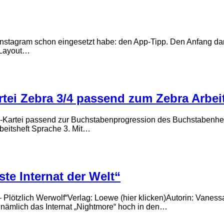
 Instagram schon eingesetzt habe: den App-Tipp. Den Anfang da
m Layout…
i Zebra 3/4 passend zum Zebra Arbeits
H-Kartei passend zur Buchstabenprogression des Buchstabenhef
rbeitsheft Sprache 3. Mit…
te Internat der Welt“
 – Plötzlich Werwolf“Verlag: Loewe (hier klicken)Autorin: Vanes
nämlich das Internat „Nightmore“ hoch in den…