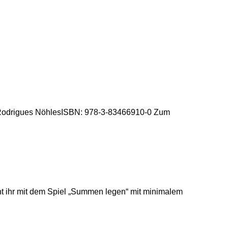
ura Rodrigues NöhlesISBN: 978-3-83466910-0 Zum
nnt ihr mit dem Spiel „Summen legen“ mit minimalem