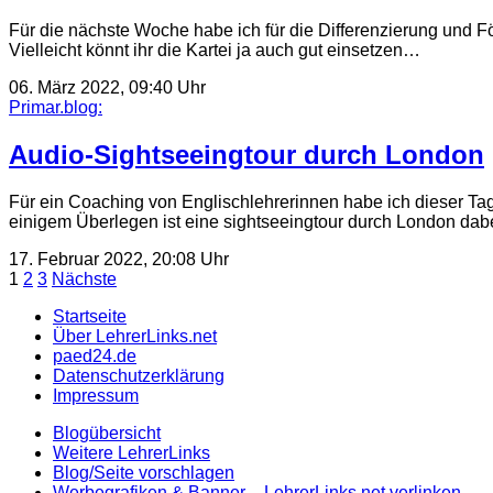
Für die nächste Woche habe ich für die Differenzierung und För
Vielleicht könnt ihr die Kartei ja auch gut einsetzen…
06. März 2022, 09:40 Uhr
Primar.blog:
Audio-Sightseeingtour durch London
Für ein Coaching von Englischlehrerinnen habe ich dieser T
einigem Überlegen ist eine sightseeingtour durch London da
17. Februar 2022, 20:08 Uhr
Seitennummerierung
1
2
3
Nächste
der
Startseite
Über LehrerLinks.net
Beiträge
paed24.de
Datenschutzerklärung
Impressum
Blogübersicht
Weitere LehrerLinks
Blog/Seite vorschlagen
Werbegrafiken & Banner – LehrerLinks.net verlinken